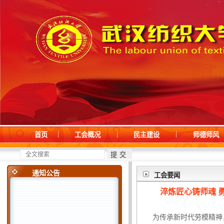
首页
工会概况
民主建设
师德师风
·
关于2023-2024年度工会先...
11-17
·
青年教师团建活动
05-10
通知公告
工会要闻
淬炼匠心铸师魂 
为传承新时代劳模精神