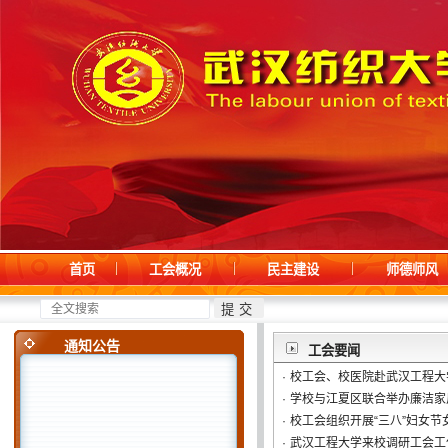
首页
工会概况
民主建设
师德师风
·
关于2023-2024年度工会先...
11-17
·
青年教师团建活动
05-10
通知公告
工会要闻
·
校工会、校医院赴武汉工程大
·
学校与江夏区联合举办廉洁家
·
校工会组织开展“三八”妇女节
·
武汉工程大学来校调研工会工