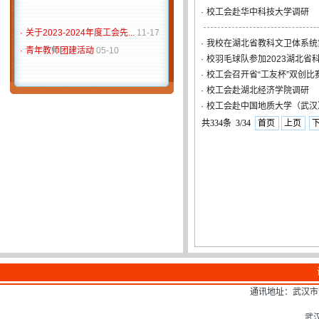
·
校工会赴华中科技大学调研
·
关于2023-2024年度工会先...
11-17
·
我校在湖北省教科文卫体系统
·
青年教师团建活动
05-10
·
校羽毛球队参加2023湖北省
·
校工会召开省“工友杯”双创比
·
校工会赴湖北经济学院调研
·
校工会赴中国地质大学（武汉
共334条 3/34
首页
上页
通讯地址：武汉市江
武